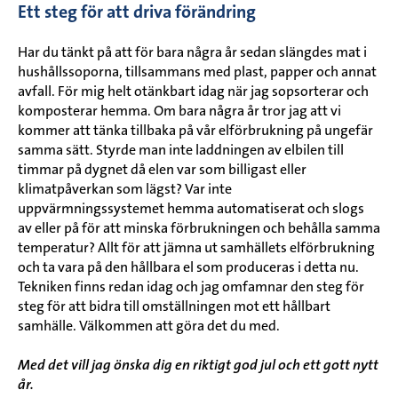
Ett steg för att driva förändring
Har du tänkt på att för bara några år sedan slängdes mat i
hushållssoporna, tillsammans med plast, papper och annat
avfall. För mig helt otänkbart idag när jag sopsorterar och
komposterar hemma. Om bara några år tror jag att vi
kommer att tänka tillbaka på vår elförbrukning på ungefär
samma sätt. Styrde man inte laddningen av elbilen till
timmar på dygnet då elen var som billigast eller
klimatpåverkan som lägst? Var inte
uppvärmningssystemet hemma automatiserat och slogs
av eller på för att minska förbrukningen och behålla samma
temperatur? Allt för att jämna ut samhällets elförbrukning
och ta vara på den hållbara el som produceras i detta nu.
Tekniken finns redan idag och jag omfamnar den steg för
steg för att bidra till omställningen mot ett hållbart
samhälle. Välkommen att göra det du med.
Med det vill jag önska dig en riktigt god jul och ett gott nytt
år.