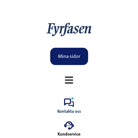
Mina sidor
Öppna huvudnavigering
Kontakta oss
Kundservice