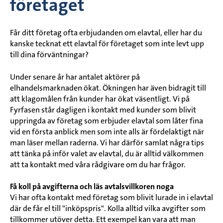
företaget
Får ditt företag ofta erbjudanden om elavtal, eller har du
kanske tecknat ett elavtal för företaget som inte levt upp
till dina förväntningar?
Under senare år har antalet aktörer på
elhandelsmarknaden ökat. Ökningen har även bidragit till
att klagomålen från kunder har ökat väsentligt. Vi på
Fyrfasen står dagligen i kontakt med kunder som blivit
uppringda av företag som erbjuder elavtal som låter fina
vid en första anblick men som inte alls är fördelaktigt när
man läser mellan raderna. Vi har därför samlat några tips
att tänka på inför valet av elavtal, du är alltid välkommen
att ta kontakt med våra rådgivare om du har frågor.
Få koll på avgifterna och läs avtalsvillkoren noga
Vi har ofta kontakt med företag som blivit lurade in i elavtal
där de får el till "inköpspris". Kolla alltid vilka avgifter som
tillkommer utöver detta. Ett exempel kan vara att man