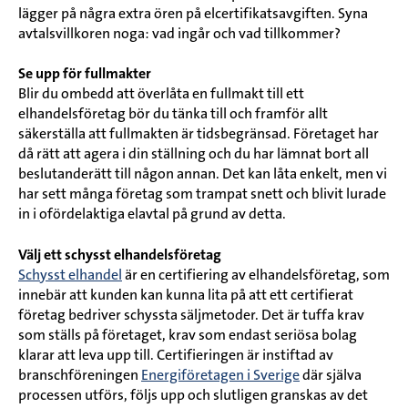
lägger på några extra ören på elcertifikatsavgiften. Syna
avtalsvillkoren noga: vad ingår och vad tillkommer?
Se upp för fullmakter
Blir du ombedd att överlåta en fullmakt till ett
elhandelsföretag bör du tänka till och framför allt
säkerställa att fullmakten är tidsbegränsad. Företaget har
då rätt att agera i din ställning och du har lämnat bort all
beslutanderätt till någon annan. Det kan låta enkelt, men vi
har sett många företag som trampat snett och blivit lurade
in i ofördelaktiga elavtal på grund av detta.
Välj ett schysst elhandelsföretag
Schysst elhandel
är en certifiering av elhandelsföretag, som
innebär att kunden kan kunna lita på att ett certifierat
företag bedriver schyssta säljmetoder. Det är tuffa krav
som ställs på företaget, krav som endast seriösa bolag
klarar att leva upp till. Certifieringen är instiftad av
branschföreningen
Energiföretagen i Sverige
där själva
processen utförs, följs upp och slutligen granskas av det