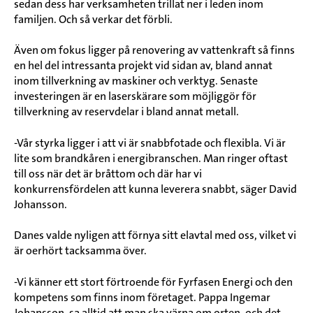
sedan dess har verksamheten trillat ner i leden inom
familjen. Och så verkar det förbli.
Även om fokus ligger på renovering av vattenkraft så finns
en hel del intressanta projekt vid sidan av, bland annat
inom tillverkning av maskiner och verktyg. Senaste
investeringen är en laserskärare som möjliggör för
tillverkning av reservdelar i bland annat metall.
-Vår styrka ligger i att vi är snabbfotade och flexibla. Vi är
lite som brandkåren i energibranschen. Man ringer oftast
till oss när det är bråttom och där har vi
konkurrensfördelen att kunna leverera snabbt, säger David
Johansson.
Danes valde nyligen att förnya sitt elavtal med oss, vilket vi
är oerhört tacksamma över.
-Vi känner ett stort förtroende för Fyrfasen Energi och den
kompetens som finns inom företaget. Pappa Ingemar
Johansson, sa alltid att man ska värna om orten, och det