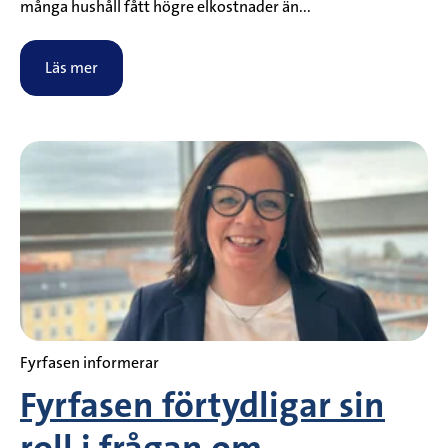
många hushåll fått högre elkostnader än...
Läs mer
Fyrfasen informerar
Fyrfasen förtydligar sin