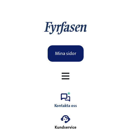
Mina sidor
Öppna huvudnavigering
Kontakta oss
Kundservice