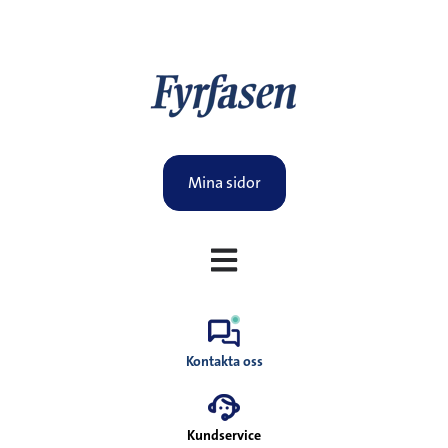
Mina sidor
Öppna huvudnavigering
Kontakta oss
Kundservice