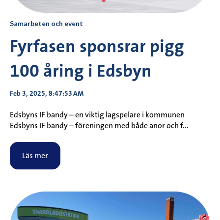
Samarbeten och event
Fyrfasen sponsrar pigg
100 åring i Edsbyn
Feb 3, 2025, 8:47:53 AM
Edsbyns IF bandy – en viktig lagspelare i kommunen
Edsbyns IF bandy – föreningen med både anor och f...
Läs mer